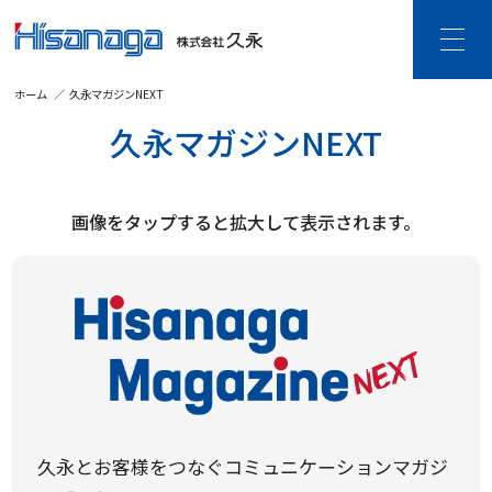
ホーム
久永マガジンNEXT
HOME
久永マガジンNEXT
久永について
ご挨拶・企業理念
企業情報
沿革
DX宣言
画像をタップすると拡大して表示されます。
個人情報保護・
情報セキュリティ
事業内容
建設DXソリューション
ビジネスDXソリューション
ビジネス空間ソリューション
SDGsの取り組み
CSR活動
久永とお客様をつなぐコミュニケーションマガジ
採用情報