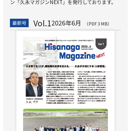
ン「久永マガジンNEXT」を発行しております。
働く環境
先輩たちの声
応募要項
応募フォーム
Vol.1
2026年6月
最新号
補助金サポート
（PDF 3 MB）
久永のプラットフォーム
ICTトレーニングセンター
スマートオフィス
久永マガジンNEXT
お知らせ
アクセス
お問い合わせ
サイトポリシー
サイトマップ