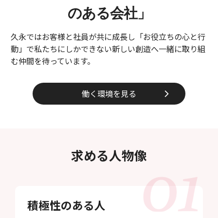
働く環境
先輩たちの声
のある会社」
応募要項
応募フォーム
久永ではお客様と社員が共に成長し「お役立ちの心と行
補助金サポート
動」で私たちにしかできない新しい創造へ一緒に取り組
久永のプラットフォーム
ICTトレーニングセンター
む仲間を待っています。
スマートオフィス
久永マガジンNEXT
働く環境を見る
お知らせ
アクセス
お問い合わせ
サイトポリシー
サイトマップ
求める人物像
積極性のある人