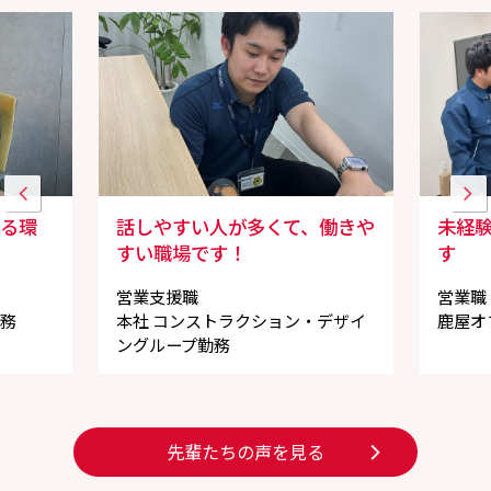
きる環
話しやすい人が多くて、働きや
未経
すい職場です！
す
営業支援職
営業職
勤務
本社 コンストラクション・デザイ
鹿屋オ
ングループ勤務
先輩たちの声を見る