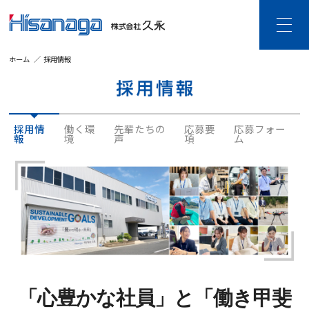
ホーム
採用情報
HOME
久永について
ご挨拶・企業理念
企業情報
採用情
働く環
先輩たちの
応募要
応募フォー
報
境
声
項
ム
沿革
DX宣言
個人情報保護・
情報セキュリティ
事業内容
建設DXソリューション
ビジネスDXソリューション
ビジネス空間ソリューション
SDGsの取り組み
CSR活動
「心豊かな社員」と「働き甲斐
採用情報