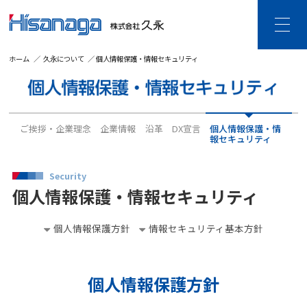
ホーム
久永について
個人情報保護・情報セキュリティ
HOME
久永について
ご挨拶・企業理念
企業情報
ご挨拶・企業理念
企業情報
沿革
DX宣言
個人情報保護・情
沿革
DX宣言
報セキュリティ
個人情報保護・
情報セキュリティ
Security
事業内容
個人情報保護・情報セキュリティ
建設DXソリューション
ビジネスDXソリューション
個人情報保護方針
情報セキュリティ基本方針
ビジネス空間ソリューション
SDGsの取り組み
CSR活動
個人情報保護方針
採用情報