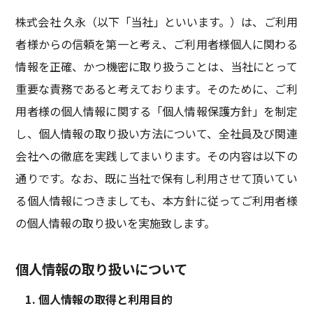
働く環境
先輩たちの声
株式会社 久永（以下「当社」といいます。）は、ご利用
応募要項
応募フォーム
者様からの信頼を第一と考え、ご利用者様個人に関わる
補助金サポート
情報を正確、かつ機密に取り扱うことは、当社にとって
久永のプラットフォーム
ICTトレーニングセンター
重要な責務であると考えております。そのために、ご利
スマートオフィス
久永マガジンNEXT
用者様の個人情報に関する「個人情報保護方針」を制定
し、個人情報の取り扱い方法について、全社員及び関連
お知らせ
アクセス
お問い合わせ
会社への徹底を実践してまいります。その内容は以下の
サイトポリシー
サイトマップ
通りです。なお、既に当社で保有し利用させて頂いてい
る個人情報につきましても、本方針に従ってご利用者様
の個人情報の取り扱いを実施致します。
個人情報の取り扱いについて
個人情報の取得と利用目的