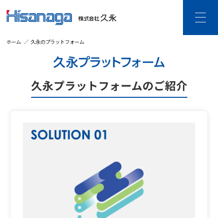
ホーム
久永のプラットフォーム
HOME
久永について
久永プラットフォームのご紹介
ご挨拶・企業理念
企業情報
沿革
DX宣言
個人情報保護・
情報セキュリティ
事業内容
建設DXソリューション
ビジネスDXソリューション
ビジネス空間ソリューション
SDGsの取り組み
CSR活動
採用情報