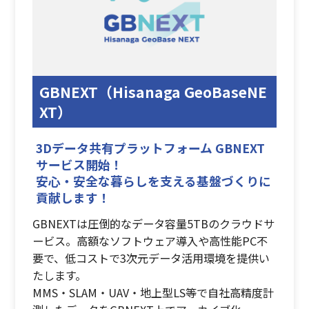
働く環境
先輩たちの声
応募要項
応募フォーム
補助金サポート
久永のプラットフォーム
ICTトレーニングセンター
GBNEXT（Hisanaga GeoBaseNE
スマートオフィス
久永マガジンNEXT
XT）
お知らせ
アクセス
お問い合わせ
3Dデータ共有プラットフォーム GBNEXT
サイトポリシー
サイトマップ
サービス開始！
安心・安全な暮らしを支える基盤づくりに
貢献します！
GBNEXTは圧倒的なデータ容量5TBのクラウドサ
ービス。高額なソフトウェア導入や高性能PC不
要で、低コストで3次元データ活用環境を提供い
たします。
MMS・SLAM・UAV・地上型LS等で自社高精度計