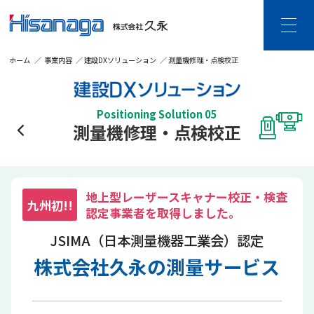
ホーム
事業内容
建設DXソリューション
測量機修理・点検校正
HOME
久永について
Positioning Solution 05
ご挨拶・企業理念
企業情報
測量機修理・点検校正
沿革
DX宣言
個人情報保護・
情報セキュリティ
事業内容
地上型レーザースキャナー校正・検査
九州初!!
認定事業者を取得しました。
建設DXソリューション
ビジネスDXソリューション
ビジネス空間ソリューション
JSIMA（日本測量機器工業会）認定
SDGsの取り組み
株式会社久永の測量サービス
CSR活動
採用情報