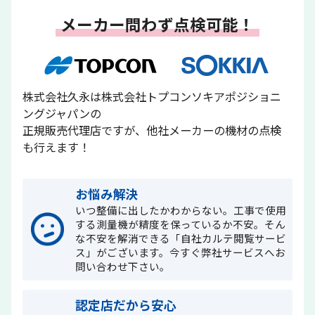
働く環境
先輩たちの声
メーカー問わず点検可能！
応募要項
応募フォーム
補助金サポート
久永のプラットフォーム
ICTトレーニングセンター
株式会社久永は株式会社トプコンソキアポジショニ
スマートオフィス
久永マガジンNEXT
ングジャパンの
正規販売代理店ですが、他社メーカーの機材の点検
お知らせ
アクセス
お問い合わせ
も行えます！
サイトポリシー
サイトマップ
お悩み解決
いつ整備に出したかわからない。工事で使用
する測量機が精度を保っているか不安。そん
な不安を解消できる「自社カルテ閲覧サービ
ス」がございます。今すぐ弊社サービスへお
問い合わせ下さい。
認定店だから安心