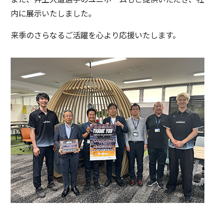
働く環境
先輩たちの声
内に展示いたしました。
応募要項
応募フォーム
来季のさらなるご活躍を心より応援いたします。
補助金サポート
久永のプラットフォーム
ICTトレーニングセンター
スマートオフィス
久永マガジンNEXT
お知らせ
アクセス
お問い合わせ
サイトポリシー
サイトマップ