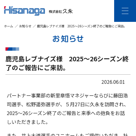
ホーム
お知らせ
鹿児島レブナイズ様 2025～26シーズン終了のご報告にご来訪。
HOME
久永について
ご挨拶・企業理念
企業情報
鹿児島レブナイズ様 2025～26シーズン終
沿革
DX宣言
了のご報告にご来訪。
個人情報保護・
情報セキュリティ
2026.06.01
事業内容
建設DXソリューション
ビジネスDXソリューション
パートナー事業部の新里章悟マネジャーならびに藤田浩
ビジネス空間ソリューション
司選手、松野遥弥選手が、５月27日に久永を訪問され、
SDGsの取り組み
2025～26シーズン終了のご報告と来季への抱負をお話
しいただきました。
CSR活動
採用情報
また、井上大道選手のユニホームもご提供いただき、社