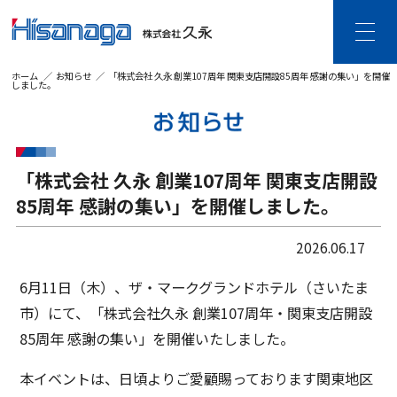
ホーム
お知らせ
「株式会社 久永 創業107周年 関東支店開設85周年 感謝の集い」を開催
しました。
HOME
久永について
ご挨拶・企業理念
企業情報
「株式会社 久永 創業107周年 関東支店開設
沿革
DX宣言
個人情報保護・
85周年 感謝の集い」を開催しました。
情報セキュリティ
事業内容
2026.06.17
建設DXソリューション
ビジネスDXソリューション
6月11日（木）、ザ・マークグランドホテル（さいたま
ビジネス空間ソリューション
市）にて、「株式会社久永 創業107周年・関東支店開設
SDGsの取り組み
85周年 感謝の集い」を開催いたしました。
CSR活動
本イベントは、日頃よりご愛顧賜っております関東地区
採用情報