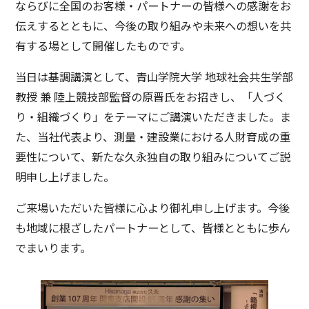
ならびに全国のお客様・パートナーの皆様への感謝をお
働く環境
先輩たちの声
伝えするとともに、今後の取り組みや未来への想いを共
応募要項
応募フォーム
有する場として開催したものです。
補助金サポート
当日は基調講演として、青山学院大学 地球社会共生学部
久永のプラットフォーム
ICTトレーニングセンター
教授 兼 陸上競技部監督の原晋氏をお招きし、「人づく
スマートオフィス
久永マガジンNEXT
り・組織づくり」をテーマにご講演いただきました。ま
お知らせ
アクセス
お問い合わせ
た、当社代表より、測量・建設業における人財育成の重
要性について、新たな久永独自の取り組みについてご説
サイトポリシー
サイトマップ
明申し上げました。
ご来場いただいた皆様に心より御礼申し上げます。今後
も地域に根ざしたパートナーとして、皆様とともに歩ん
でまいります。