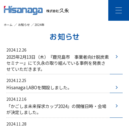
ホーム
お知らせ
2024年
HOME
久永について
2024.12.26
ご挨拶・企業理念
企業情報
2025年2月13日（木）『鹿児島市 事業者向け脱炭素
沿革
DX宣言
セミナー』にて久永の取り組んでいる事例を発表さ
個人情報保護・
せていただきます。
情報セキュリティ
事業内容
2024.12.25
Hisanaga LABOを開設しました。
建設DXソリューション
ビジネスDXソリューション
ビジネス空間ソリューション
2024.12.16
SDGsの取り組み
「かごしま未来探求カップ2024」の開催日時・会場
が決定しました。
CSR活動
2024.11.28
採用情報