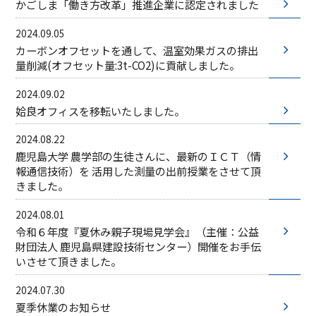
かごしま「働き方改革」推進企業に認定されました
働く環境
先輩たちの声
応募要項
応募フォーム
2024.09.05
カーボンオフセットを通して、温室効果ガスの排出
補助金サポート
量削減(オフセット量:3t-CO2)に貢献しました。
久永のプラットフォーム
ICTトレーニングセンター
2024.09.02
スマートオフィス
久永マガジンNEXT
姶良オフィスを移転いたしました。
お知らせ
アクセス
お問い合わせ
2024.08.22
鹿児島大学 農学部の生徒さんに、最新のＩＣＴ（情
サイトポリシー
サイトマップ
報通信技術）を 活用した測量の出前授業をさせて頂
きました。
2024.08.01
令和６年度『夏休み親子現場見学会』（主催：公益
財団法人 鹿児島県​建設技術センター）開催をお手伝
いさせて頂きました。​
2024.07.30
夏季休業のお知らせ